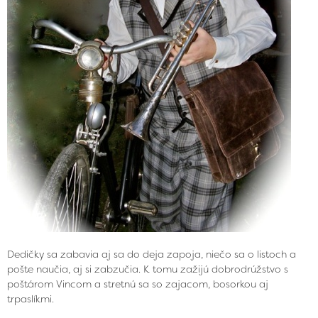
Dedičky sa zabavia aj sa do deja zapoja, niečo sa o listoch a
pošte naučia, aj si zabzučia. K tomu zažijú dobrodrúžstvo s
poštárom Vincom a stretnú sa so zajacom, bosorkou aj
trpaslíkmi.