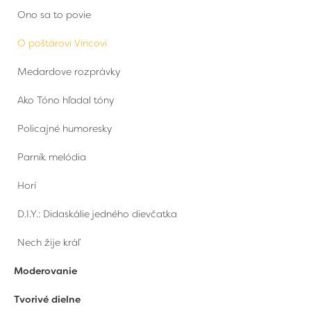
Ono sa to povie
O poštárovi Vincovi
Medardove rozprávky
Ako Tóno hľadal tóny
Policajné humoresky
Parník melódia
Horí
D.I.Y.: Didaskálie jedného dievčatka
Nech žije kráľ
Moderovanie
Tvorivé dielne