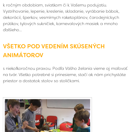
k ročným obdobiam, sviatkom či k Vašemu podujatiu.
Vystrihovanie, lepenie, kreslenie, skladanie, vyrábanie bábok,
dekorácií, šperkov, vesmírnych raketoplánov, čarodejníckych
prútikov, tylových sukničiek, karnevalových masiek a mnoho
ďalšieho...
VŠETKO POD VEDENÍM SKÚSENÝCH
ANIMÁTOROV
s niekoľkoročnou praxou. Podľa Vášho želania vieme aj maľovať
na tvár. Všetko potrebné si prinesieme, stačí ak nám prichystáte
priestor a dostatok stolov so stoličkami.