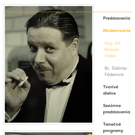
Predstavenia
Moderovanie
Mgr. Art
Roman
Féder
Bc. Sidónia
Féderová
Tvorivé
dielne
Sezónne
predstavenia
Tanečné
programy