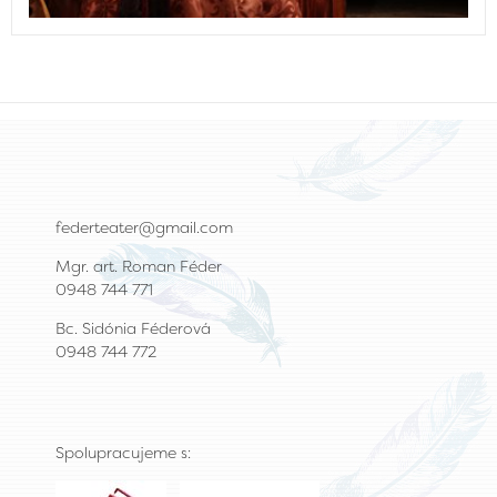
federteater@gmail.com
Mgr. art. Roman Féder
0948 744 771
Bc. Sidónia Féderová
0948 744 772
Spolupracujeme s: