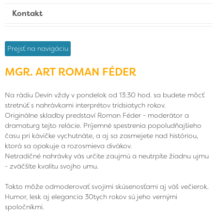
Kontakt
Prejsť na navigáciu
MGR. ART ROMAN FÉDER
Na rádiu Devín vždy v pondelok od 13:30 hod. sa budete môcť
stretnúť s nahrávkami interprétov tridsiatych rokov.
Originálne skladby predstaví Roman Féder - moderátor a
dramaturg tejto relácie. Príjemné spestrenia popoludňajšieho
času pri kávičke vychutnáte, a aj sa zasmejete nad históriou,
ktorá sa opakuje a rozosmieva divákov.
Netradičné nahrávky vás určite zaujmú a neutrpíte žiadnu ujmu
- zväčšíte kvalitu svojho umu.
Takto môže odmoderovať svojimi skúsenosťami aj váš večierok.
Humor, lesk aj elegancia 30tych rokov sú jeho vernými
spoločníkmi.