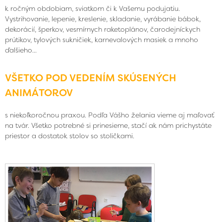
k ročným obdobiam, sviatkom či k Vašemu podujatiu.
Vystrihovanie, lepenie, kreslenie, skladanie, vyrábanie bábok,
dekorácií, šperkov, vesmírnych raketoplánov, čarodejníckych
prútikov, tylových sukničiek, karnevalových masiek a mnoho
ďalšieho...
VŠETKO POD VEDENÍM SKÚSENÝCH
ANIMÁTOROV
s niekoľkoročnou praxou. Podľa Vášho želania vieme aj maľovať
na tvár. Všetko potrebné si prinesieme, stačí ak nám prichystáte
priestor a dostatok stolov so stoličkami.