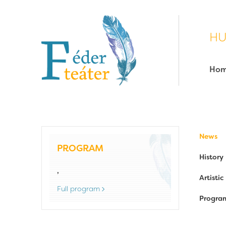
HU
Ho
News
PROGRAM
History
,
Artisti
Full program
Progra