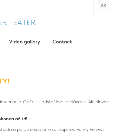
SK
DER TEÁTER
Video gallery
Contact
TY!
nscenácie. Občas si odskočíme zaplávať si. Ale hlavne
konca až tri!
ohoda a pôjde o spojenie so skupinou Funny Fellows.