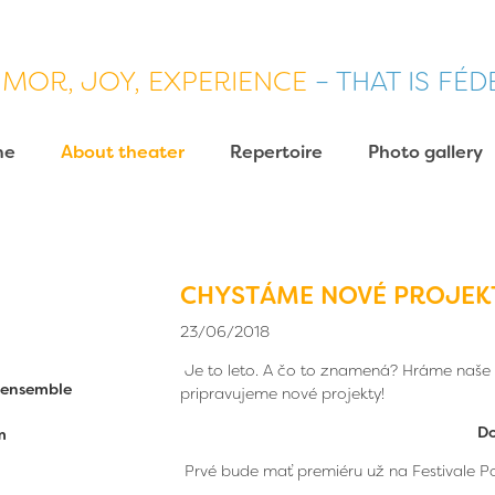
MOR, JOY, EXPERIENCE
– THAT IS FÉ
me
About theater
Repertoire
Photo gallery
CHYSTÁME NOVÉ PROJEK
23/06/2018
Je to leto. A čo to znamená? Hráme naše i
c ensemble
pripravujeme nové projekty!
Do
m
Prvé bude mať premiéru už na Festivale P