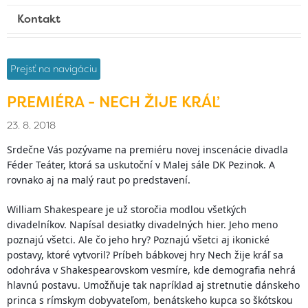
Kontakt
Prejsť na navigáciu
PREMIÉRA - NECH ŽIJE KRÁĽ
23. 8. 2018
Srdečne Vás pozývame na premiéru novej inscenácie divadla
Féder Teáter, ktorá sa uskutoční v Malej sále DK Pezinok. A
rovnako aj na malý raut po predstavení.
William Shakespeare je už storočia modlou všetkých
divadelníkov. Napísal desiatky divadelných hier. Jeho meno
poznajú všetci. Ale čo jeho hry? Poznajú všetci aj ikonické
postavy, ktoré vytvoril? Príbeh bábkovej hry Nech žije kráľ sa
odohráva v Shakespearovskom vesmíre, kde demografia nehrá
hlavnú postavu. Umožňuje tak napríklad aj stretnutie dánskeho
princa s rímskym dobyvateľom, benátskeho kupca so škótskou