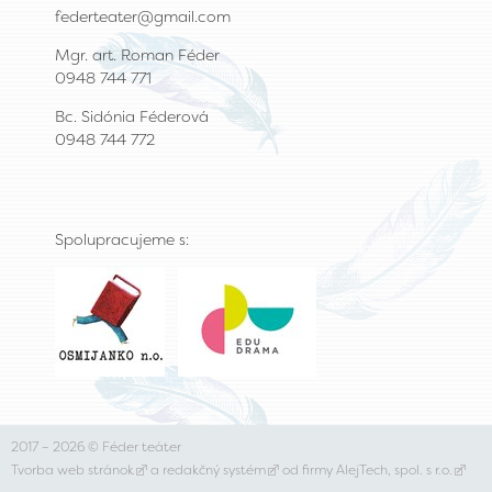
federteater@gmail.com
Mgr. art. Roman Féder
0948 744 771
Bc. Sidónia Féderová
0948 744 772
Spolupracujeme s:
2017 – 2026 © Féder teáter
Tvorba web stránok
a
redakčný systém
od firmy
AlejTech, spol. s r.o.