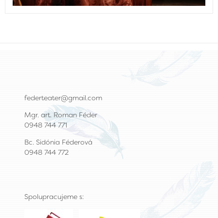
federteater@gmail.com
Mgr. art. Roman Féder
0948 744 771
Bc. Sidónia Féderová
0948 744 772
Spolupracujeme s: