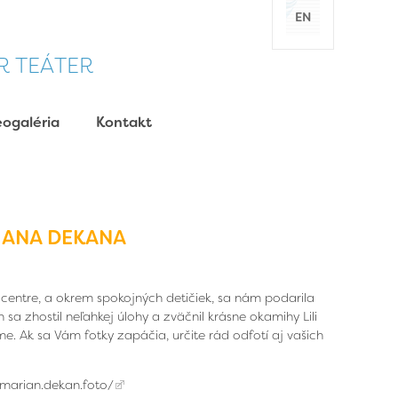
EN
R TEÁTER
eogaléria
Kontakt
RIANA DEKANA
a centre, a okrem spokojných detičiek, sa nám podarila
 sa zhostil neľahkej úlohy a zväčnil krásne okamihy Lili
me
. Ak sa Vám fotky zapáčia, určite rád odfotí aj vašich
marian.dekan.foto/