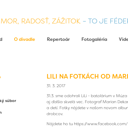
MOR, RADOSŤ, ZÁŽITOK
– TO JE FÉDE
d
O divadle
Repertoár
Fotogaléria
Vid
LILI NA FOTKÁCH OD MA
y
31. 3. 2017
31.3. sme odohrali LiLi - batolárium v Múz
ký súbor
aj ďalšia skvelá vec. Fotograf Marian Dekan
a detí. Fotky nájdete v
našom novom albu
m
drobcov.
Nájdete ho tu
https://www.facebook.com/