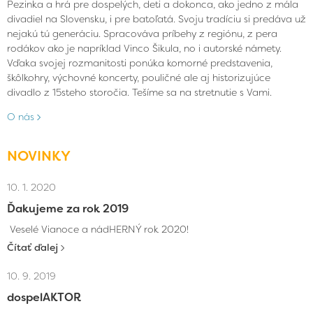
Pezinka a hrá pre dospelých, deti a dokonca, ako jedno z mála
divadiel na Slovensku, i pre batoľatá. Svoju tradíciu si predáva už
nejakú tú generáciu. Spracováva príbehy z regiónu, z pera
rodákov ako je napríklad Vinco Šikula, no i autorské námety.
Vďaka svojej rozmanitosti ponúka komorné predstavenia,
škôlkohry, výchovné koncerty, pouličné ale aj historizujúce
divadlo z 15steho storočia. Tešíme sa na stretnutie s Vami.
O nás
NOVINKY
10. 1. 2020
Ďakujeme za rok 2019
Veselé Vianoce a nádHERNÝ rok 2020!
Čítať ďalej
10. 9. 2019
dospelAKTOR