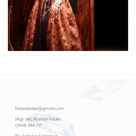
federteater@gmail.com
Mgr. art. Roman Féder
0948 744 771
Bc. Sidónia Féderová